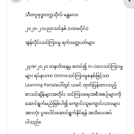
SBAM
Facebook
သီတဂူဗုဒ္ဓတက္ကသိုလ် မန္တလေး
၂၀၂၀-၂၁ပညာသင်နှစ် (ပထမပိုင်း)
SBAM
အွန်လိုင်းသင်ကြားမှု ရက်သတ္တပတ်များ
SBAM
Library
၂၄/၈/၂၀၂၀ တနင်္လာနေ့မှ စတင်၍ in-classသင်ကြားမှု
များ ရပ်နားကာ Onlineသင်ကြားမှုစနစ်ဖြင့်သာ
Learning Portalပေါ်တွင် ယခင် ထုတ်ပြန်ထားသည့်
Sitagu
စာသင်ချိန်များအတိုင်း သင်ကြားရေးအစီအစဉ်များကို
Network
ဆောင်ရွက်မည်ဖြစ်ပါ၍ ကျောင်းသူကျောင်းသားများ
အားလုံး ပူးပေါင်းဆောင်ရွက်နိုင်ရန် အသိပေးအပ်
Sitagu
ပါသည်။
Organization