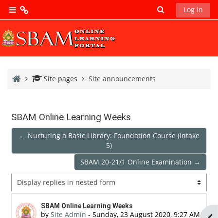
Skip to main content
Toggle search 
Log in
Side panel
SBAM
Main
SBAM
Home
Site pages
Site announcements
News
SBAM
SBAM Online Learning Weeks
Library
← Nurturing a Basic Library: Foundation Course (Intake
5)
SBAM
SBAM 20-21/1 Online Examination →
Research
Database
Display mode
Number of replies: 0
SBAM Online Learning Weeks
by
Site Admin
-
Sunday, 23 August 2020, 9:27 AM
Ope